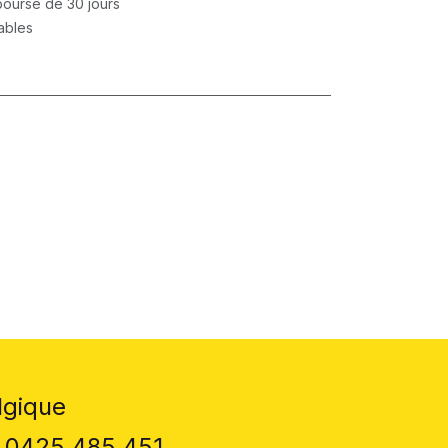
mboursé de 30 jours
rables
lgique
 0425 485 451