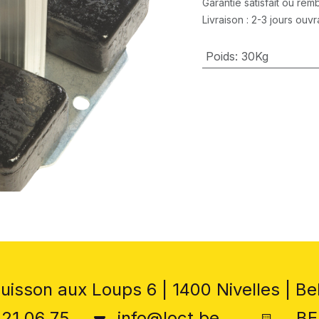
Garantie satisfait ou re
Livraison : 2-3 jours ouv
Poids
:
30Kg
uisson aux Loups 6 | 1400 Nivelles | Be
 21 06 75
info@loct.be
BE