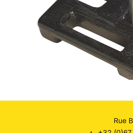
Rue B
+32 (0)67