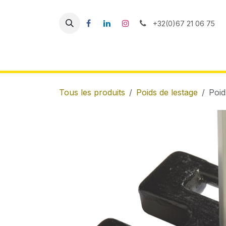
Se rendre au contenu
+32(0)67 21 06 75
Accueil
Tentes
Plancher
Les indisp
Tous les produits
Poids de lestage
Poid