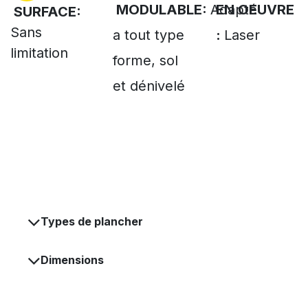
MODULABLE
:
Adapté
EN OEUVRE
SURFACE:
Sans
a tout type
:
Laser
limitation
forme, sol
et dénivelé
Types de plancher
Dimensions