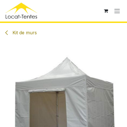
Se rendre au contenu
Kit de murs