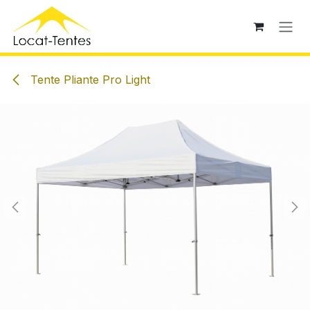
Se rendre au contenu
Tente Pliante Pro Light