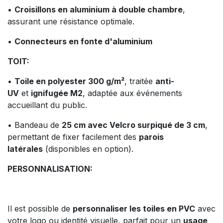
•
Croisillons en aluminium à double chambre
,
assurant une résistance optimale.
•
C
onnecteurs en fonte d'aluminium
TOIT:
•
Toile en polyester 300 g/m²
, traitée
anti-
UV
et
ignifugée M2
, adaptée aux événements
accueillant du public.
• Bandeau de
25 cm avec Velcro surpiqué de 3 cm
,
permettant de fixer facilement des
parois
latérales
(disponibles en option).
PERSONNALISATION:
Il est possible de
personnaliser les toiles en PVC
avec
votre logo ou identité visuelle, parfait pour un
usage