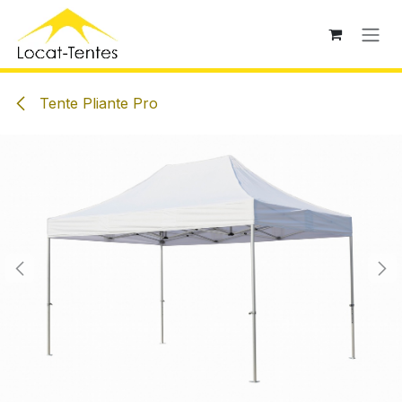
Se rendre au contenu
Tente Pliante Pro